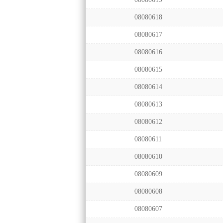
08080618
08080617
08080616
08080615
08080614
08080613
08080612
08080611
08080610
08080609
08080608
08080607