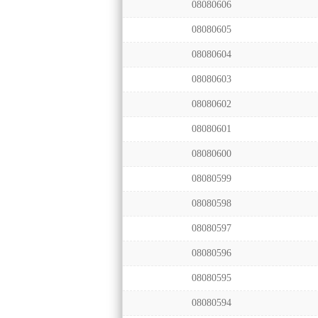
08080606
08080605
08080604
08080603
08080602
08080601
08080600
08080599
08080598
08080597
08080596
08080595
08080594