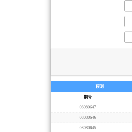
预测
期号
08080647
08080646
08080645