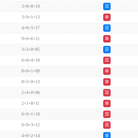
3+8+8=19
双
3+9+1=13
单
4+8+5=17
双
9+6+6=21
单
3+2+0=05
双
6+8+4=18
双
8+0+1=09
单
8+5+0=13
单
2+4+0=06
双
2+1+8=11
单
0+9+1=10
双
0+9+3=12
双
4+8+2=14
单