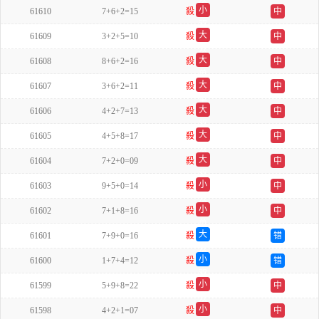
小
61610
7+6+2=15
殺
中
双
大
61609
3+2+5=10
殺
中
双
大
61608
8+6+2=16
殺
中
单
大
61607
3+6+2=11
殺
中
单
大
61606
4+2+7=13
殺
中
双
大
61605
4+5+8=17
殺
中
双
大
61604
7+2+0=09
殺
中
双
小
61603
9+5+0=14
殺
中
双
小
61602
7+1+8=16
殺
中
单
大
61601
7+9+0=16
殺
错
双
小
61600
1+7+4=12
殺
错
双
小
61599
5+9+8=22
殺
中
双
小
61598
4+2+1=07
殺
中