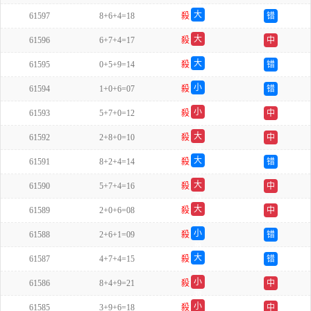
双
大
61597
8+6+4=18
殺
错
双
大
61596
6+7+4=17
殺
中
双
大
61595
0+5+9=14
殺
错
双
小
61594
1+0+6=07
殺
错
单
小
61593
5+7+0=12
殺
中
单
大
61592
2+8+0=10
殺
中
双
大
61591
8+2+4=14
殺
错
双
大
61590
5+7+4=16
殺
中
单
大
61589
2+0+6=08
殺
中
双
小
61588
2+6+1=09
殺
错
单
大
61587
4+7+4=15
殺
错
单
小
61586
8+4+9=21
殺
中
双
小
61585
3+9+6=18
殺
中