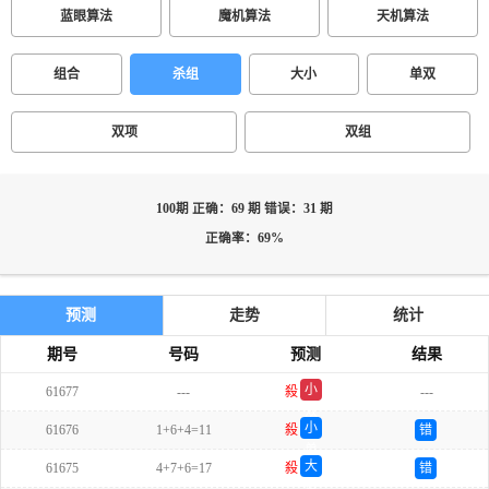
蓝眼算法
魔机算法
天机算法
组合
杀组
大小
单双
双项
双组
100期 正确：69 期 错误：31 期
正确率：69%
预测
走势
统计
期号
号码
预测
结果
小
61677
---
殺
---
双
小
61676
1+6+4=11
殺
错
单
大
61675
4+7+6=17
殺
错
单