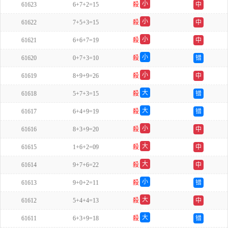
小
61623
6+7+2=15
殺
中
单
小
61622
7+5+3=15
殺
中
双
小
61621
6+6+7=19
殺
中
单
小
61620
0+7+3=10
殺
错
双
小
61619
8+9+9=26
殺
中
单
大
61618
5+7+3=15
殺
错
单
大
61617
6+4+9=19
殺
错
单
小
61616
8+3+9=20
殺
中
双
大
61615
1+6+2=09
殺
中
单
大
61614
9+7+6=22
殺
中
单
小
61613
9+0+2=11
殺
错
单
大
61612
5+4+4=13
殺
中
单
大
61611
6+3+9=18
殺
错
双