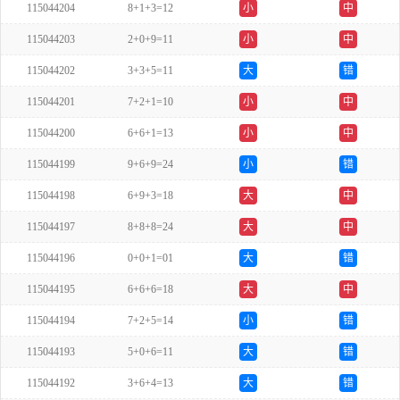
115044204
8+1+3=12
小
中
115044203
2+0+9=11
小
中
115044202
3+3+5=11
大
错
115044201
7+2+1=10
小
中
115044200
6+6+1=13
小
中
115044199
9+6+9=24
小
错
115044198
6+9+3=18
大
中
115044197
8+8+8=24
大
中
115044196
0+0+1=01
大
错
115044195
6+6+6=18
大
中
115044194
7+2+5=14
小
错
115044193
5+0+6=11
大
错
115044192
3+6+4=13
大
错