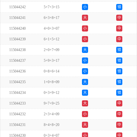
115044242
5+7+3=15
小
错
115044241
6+3+8=17
大
中
115044240
4+0+3=07
小
中
115044239
6+1+5=12
小
中
115044238
2+0+7=09
大
错
115044237
5+9+3=17
小
错
115044236
0+8+6=14
小
错
115044235
1+0+8=09
大
错
115044234
0+3+9=12
大
错
115044233
9+7+9=25
大
中
115044232
2+3+4=09
小
中
115044231
8+4+8=20
大
中
115044230
0+3+4=07
小
中