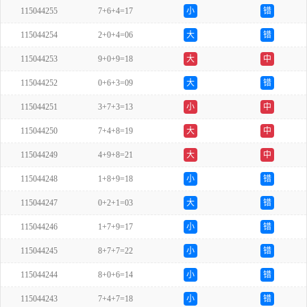
115044255
7+6+4=17
小
错
115044254
2+0+4=06
大
错
115044253
9+0+9=18
大
中
115044252
0+6+3=09
大
错
115044251
3+7+3=13
小
中
115044250
7+4+8=19
大
中
115044249
4+9+8=21
大
中
115044248
1+8+9=18
小
错
115044247
0+2+1=03
大
错
115044246
1+7+9=17
小
错
115044245
8+7+7=22
小
错
115044244
8+0+6=14
小
错
115044243
7+4+7=18
小
错