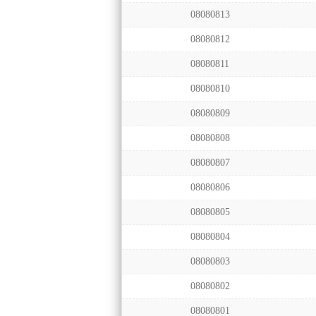
08080813
08080812
08080811
08080810
08080809
08080808
08080807
08080806
08080805
08080804
08080803
08080802
08080801