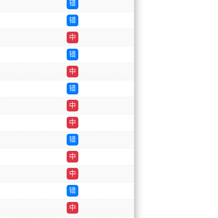
错
错
中
错
中
错
中
中
错
中
中
错
中