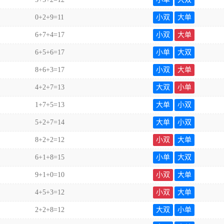
0+2+9=11
小双
大单
6+7+4=17
小双
大单
6+5+6=17
小单
大双
8+6+3=17
小双
大单
4+2+7=13
大双
小单
1+7+5=13
大单
小双
5+2+7=14
大单
小双
8+2+2=12
小双
大单
6+1+8=15
小单
大双
9+1+0=10
小双
大单
4+5+3=12
小双
大单
2+2+8=12
大双
小单