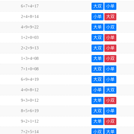
6+7+4=17
大双
小单
2+4+8=14
小单
大双
4+9+9=22
大单
小双
1+2+0=03
大双
小单
2+2+9=13
大双
小单
1+3+4=08
大单
小双
7+1+0=08
大双
小单
6+9+4=19
大双
小单
4+0+8=12
小单
大双
9+3+0=12
大单
小双
8+5+6=19
大双
小单
9+2+1=12
大单
小双
7+2+5=14
小双
大单