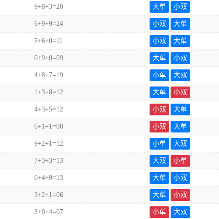
9+8+3=20
大单
小双
6+9+9=24
小双
大单
5+6+0=11
小双
大单
0+9+0=09
大单
小双
4+8+7=19
小单
大双
1+3+8=12
大单
小双
4+3+5=12
小双
大单
6+1+1=08
小双
大单
9+2+1=12
小单
大双
7+3+3=13
大双
小单
0+4+9=13
大单
小双
3+2+1=06
大单
小双
3+0+4=07
小单
大双