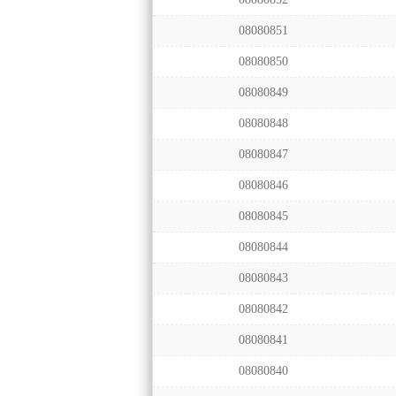
08080851
08080850
08080849
08080848
08080847
08080846
08080845
08080844
08080843
08080842
08080841
08080840