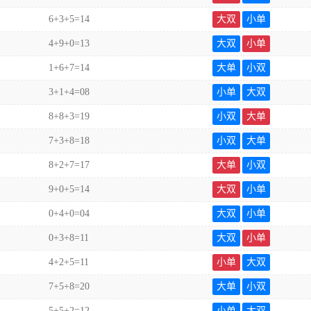
6+3+5=14
大双
小单
4+9+0=13
大双
小单
1+6+7=14
大单
小双
3+1+4=08
小单
大双
8+8+3=19
小双
大单
7+3+8=18
小双
大单
8+2+7=17
大单
小双
9+0+5=14
大双
小单
0+4+0=04
大双
小单
0+3+8=11
大双
小单
4+2+5=11
小单
大双
7+5+8=20
大单
小双
5+5+2=12
小单
大双