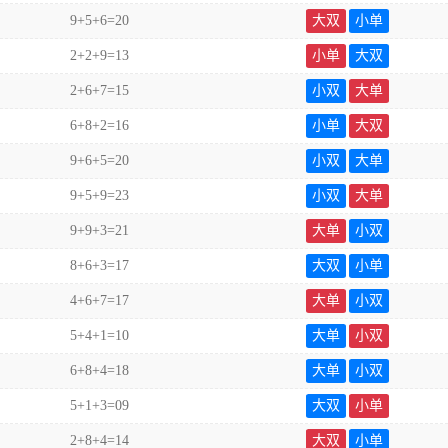
9+5+6=20
大双
小单
2+2+9=13
小单
大双
2+6+7=15
小双
大单
6+8+2=16
小单
大双
9+6+5=20
小双
大单
9+5+9=23
小双
大单
9+9+3=21
大单
小双
8+6+3=17
大双
小单
4+6+7=17
大单
小双
5+4+1=10
大单
小双
6+8+4=18
大单
小双
5+1+3=09
大双
小单
2+8+4=14
大双
小单