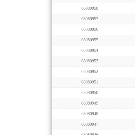
08080958
08080957
08080956
08080955
08080954
08080953
08080952
08080951
08080950
08080949
08080948
08080947
08080946