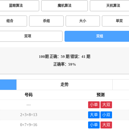
蓝眼算法
魔机算法
天机算法
组合
杀组
大小
单双
双项
双组
100期 正确：59 期 错误：41 期
正确率：59%
走势
号码
预测
---
小单
大双
2+3+8=13
大单
小双
0+7+9=16
小单
大双