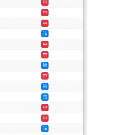
中
中
中
错
中
中
错
中
错
错
中
中
错