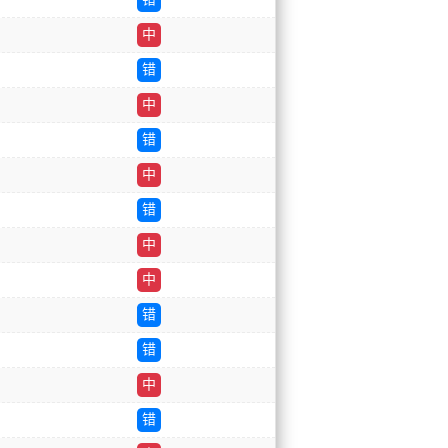
中
错
中
错
中
错
中
中
错
错
中
错