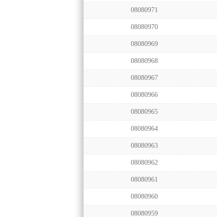
08080971
08080970
08080969
08080968
08080967
08080966
08080965
08080964
08080963
08080962
08080961
08080960
08080959