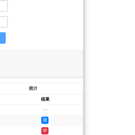
统计
结果
---
错
中