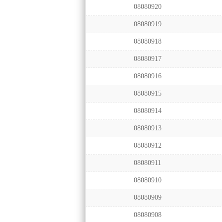
08080920
08080919
08080918
08080917
08080916
08080915
08080914
08080913
08080912
08080911
08080910
08080909
08080908