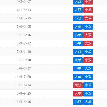
4+3+0=07
大双
小单
4+1+8=13
大双
小单
4+4+7=15
小双
大单
5+0+0=05
大单
小双
9+1+6=16
小单
大双
6+9+7=22
小单
大双
7+2+1=10
大双
小单
9+1+0=10
大单
小双
5+6+6=17
小单
大双
4+9+7=20
大单
小双
5+1+8=14
大双
小单
8+8+9=25
大单
小双
6+5+5=16
小双
大单