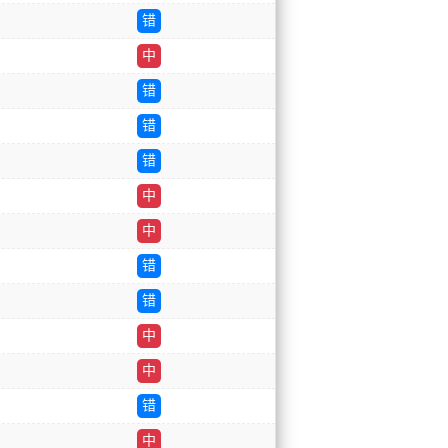
错
中
错
错
错
中
中
错
错
中
中
错
中