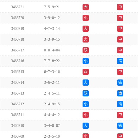
3466721
7+5+9=21
大
中
3466720
3+9+0=12
小
中
3466719
4+7+3=14
大
中
3466718
3+3+9=15
大
中
3466717
0+0+4=04
双
中
3466716
7+7+8=22
小
错
3466715
6+7+3=16
双
中
3466714
3+6+2=11
大
错
3466713
2+4+5=11
双
错
3466712
2+4+9=15
小
错
3466711
4+4+4=12
小
中
3466710
3+4+0=07
大
错
3466709
2+3+5=10
小
中