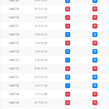
3466760
0+9+3=12
单
错
3466759
9+5+2=16
双
中
3466758
3+4+0=07
小
中
3466757
4+4+5=13
小
中
3466756
3+4+4=11
大
错
3466755
5+4+0=09
小
中
3466754
2+9+4=15
双
错
3466753
2+6+8=16
小
错
3466752
8+0+3=11
小
中
3466751
6+5+2=13
双
错
3466750
2+5+7=14
小
错
3466749
1+7+1=09
小
中
3466748
8+7+0=15
大
中