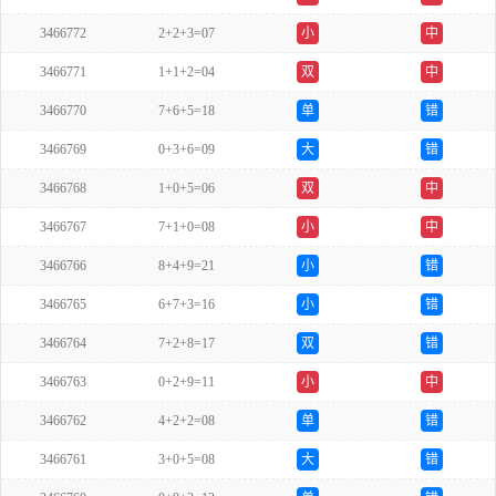
3466772
2+2+3=07
小
中
3466771
1+1+2=04
双
中
3466770
7+6+5=18
单
错
3466769
0+3+6=09
大
错
3466768
1+0+5=06
双
中
3466767
7+1+0=08
小
中
3466766
8+4+9=21
小
错
3466765
6+7+3=16
小
错
3466764
7+2+8=17
双
错
3466763
0+2+9=11
小
中
3466762
4+2+2=08
单
错
3466761
3+0+5=08
大
错