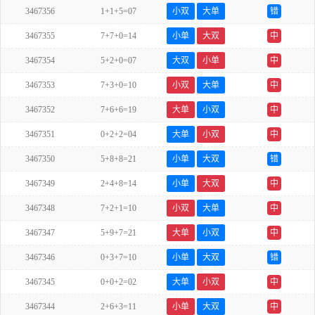
3467356
1+1+5=07
小双
大单
错
3467355
7+7+0=14
小单
大双
中
3467354
5+2+0=07
大双
小单
中
3467353
7+3+0=10
小双
大单
中
3467352
7+6+6=19
大单
小双
中
3467351
0+2+2=04
大单
小双
中
3467350
5+8+8=21
小单
大双
错
3467349
2+4+8=14
小单
大双
中
3467348
7+2+1=10
小双
大单
中
3467347
5+9+7=21
大单
小双
中
3467346
0+3+7=10
小单
大双
错
3467345
0+0+2=02
大单
小双
中
3467344
2+6+3=11
小单
大双
中