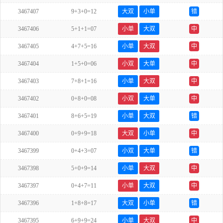
3467407
9+3+0=12
大双
小单
错
3467406
5+1+1=07
小单
大双
中
3467405
4+7+5=16
小单
大双
中
3467404
1+5+0=06
小双
大单
中
3467403
7+8+1=16
小单
大双
中
3467402
0+8+0=08
小双
大单
中
3467401
8+6+5=19
小单
大双
错
3467400
0+9+9=18
大双
小单
中
3467399
0+4+3=07
小双
大单
错
3467398
5+0+9=14
小单
大双
中
3467397
0+4+7=11
小单
大双
中
3467396
1+8+8=17
大双
小单
错
3467395
6+9+9=24
小单
大双
中