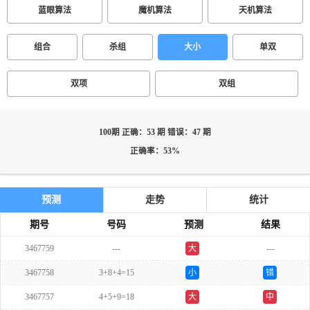
蓝眼算法
魔机算法
天机算法
组合
杀组
大小
单双
双项
双组
100期 正确：53 期 错误：47 期
正确率：53%
预测
走势
统计
期号
号码
预测
结果
3467759
---
大
---
单
3467758
3+8+4=15
小
错
3467757
4+5+9=18
大
中