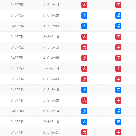
3467756
4+6+4=14
大
中
3467755
8+8+4=20
小
错
3467754
1+5+3=09
大
错
3467753
3+8+5=16
大
中
3467752
7+5+3=15
大
中
3467751
4+0+4=08
小
中
3467750
5+6+3=14
大
中
3467749
0+0+4=04
小
中
3467748
8+5+5=18
小
错
3467747
5+9+6=20
大
中
3467746
6+0+8=14
小
错
3467745
2+1+7=10
大
错
3467744
9+3+9=21
大
中