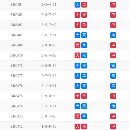
3466484
2+5+4=11
大
单
中
3466483
8+3+7=18
大
双
中
3466482
5+5+7=17
大
单
中
3466481
3+6+2=11
大
双
错
3466480
2+8+8=18
大
单
中
3466479
9+6+4=19
大
双
中
3466478
6+2+9=17
小
双
错
3466477
2+7+3=12
大
单
错
3466476
6+1+4=11
大
双
错
3466475
0+9+0=09
小
单
中
3466474
6+2+3=11
大
双
错
3466473
3+8+7=18
大
单
中
3466472
1+8+9=18
大
双
中