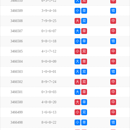
3466510
6+5+1=12
大
双
中
3466509
3+9+4=16
小
单
错
3466508
7+9+9=25
大
双
中
3466507
0+1+6=07
大
单
中
3466506
9+8+1=18
小
单
错
3466505
4+1+7=12
小
双
中
3466504
9+0+0=09
大
单
中
3466503
1+0+0=01
大
双
错
3466502
8+9+7=24
大
双
中
3466501
0+3+0=03
大
单
中
3466500
4+8+8=20
大
单
中
3466499
1+6+6=13
小
双
中
3466498
8+6+8=22
小
单
错