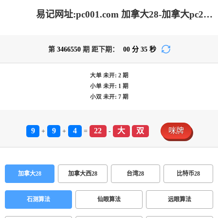
易记网址:pc001.com 加拿大28-加拿大pc28预测-在线预测|加拿大PC结果|加拿大2.8在线|加拿大28开奖结果_火热优质的预测网站!
第
3466550
期 距下期：
00
分
35
秒
大单
未开:
2
期
小单
未开:
1
期
小双
未开:
7
期
9
9
4
22
大
双
咪牌
+
+
=
-
加拿大28
加拿大西28
台湾28
比特币28
石测算法
仙眼算法
远眼算法