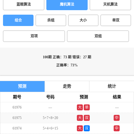
蓝眼算法
魔机算法
天机算法
组合
杀组
大小
单双
双项
双组
100期 正确：73 期 错误：27 期
正确率：73%
预测
走势
统计
期号
号码
预测
结果
61976
---
大
单
---
61975
5+7+8=20
大
双
中
61974
5+4+6=15
大
双
中