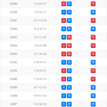
61909
5+3+9=17
大
双
中
61908
2+9+6=17
小
双
错
61907
0+7+3=10
小
单
中
61906
8+4+0=12
大
单
错
61905
2+1+2=05
大
单
中
61904
3+0+6=09
小
单
中
61903
3+7+0=10
小
双
中
61902
9+8+0=17
小
双
错
61901
1+4+6=11
小
双
中
61900
7+0+6=13
小
双
中
61899
4+7+2=13
大
双
错
61898
9+6+1=16
小
单
错
61897
0+2+8=10
大
单
错