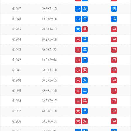
61947
0+8+7=15
小
双
错
61946
1+9+6=16
小
单
错
61945
9+3+1=13
大
单
中
61944
9+2+5=16
大
单
中
61943
8+9+5=22
大
单
中
61942
1+0+3=04
小
单
中
61941
6+3+1=10
小
双
中
61940
6+6+3=15
大
双
中
61939
3+8+5=16
大
单
中
61938
3+7+7=17
大
单
中
61937
4+6+8=18
大
单
中
61936
5+3+6=14
大
双
中