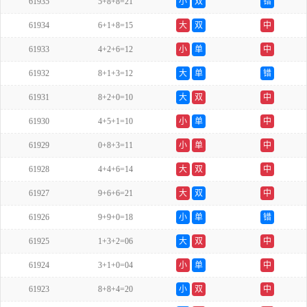
61935
5+8+8=21
小
双
错
61934
6+1+8=15
大
双
中
61933
4+2+6=12
小
单
中
61932
8+1+3=12
大
单
错
61931
8+2+0=10
大
双
中
61930
4+5+1=10
小
单
中
61929
0+8+3=11
小
单
中
61928
4+4+6=14
大
双
中
61927
9+6+6=21
大
双
中
61926
9+9+0=18
小
单
错
61925
1+3+2=06
大
双
中
61924
3+1+0=04
小
单
中
61923
8+8+4=20
小
双
中