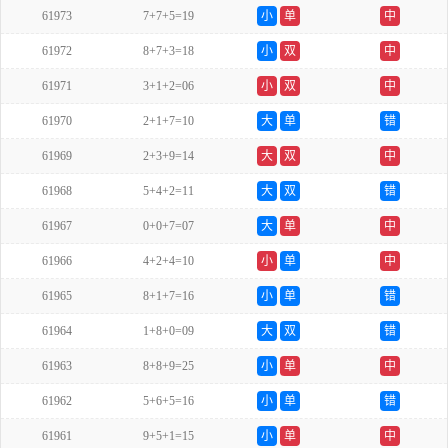
61973
7+7+5=19
小
单
中
61972
8+7+3=18
小
双
中
61971
3+1+2=06
小
双
中
61970
2+1+7=10
大
单
错
61969
2+3+9=14
大
双
中
61968
5+4+2=11
大
双
错
61967
0+0+7=07
大
单
中
61966
4+2+4=10
小
单
中
61965
8+1+7=16
小
单
错
61964
1+8+0=09
大
双
错
61963
8+8+9=25
小
单
中
61962
5+6+5=16
小
单
错
61961
9+5+1=15
小
单
中