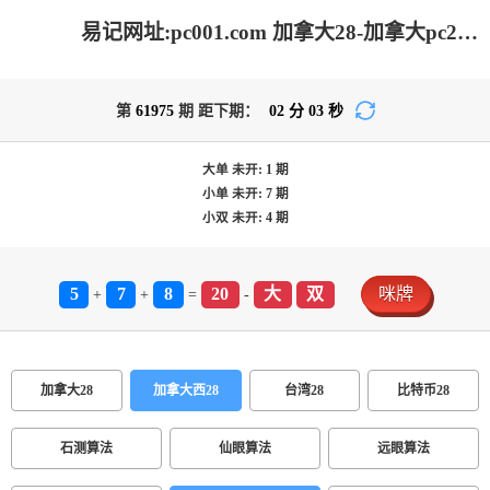
易记网址:pc001.com 加拿大28-加拿大pc28预测-在线预测|加拿大PC结果|加拿大2.8在线|加拿大28开奖结果_火热优质的预测网站!
第
61975
期 距下期：
02
分
03
秒
大单
未开:
1
期
小单
未开:
7
期
小双
未开:
4
期
5
7
8
20
大
双
咪牌
+
+
=
-
加拿大28
加拿大西28
台湾28
比特币28
石测算法
仙眼算法
远眼算法