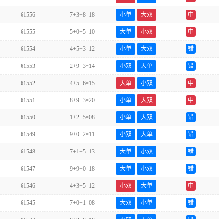
61556
7+3+8=18
小单
大双
中
61555
5+0+5=10
大单
小双
中
61554
4+5+3=12
小单
大双
错
61553
2+9+3=14
小双
大单
错
61552
4+5+6=15
大单
小双
中
61551
8+9+3=20
小单
大双
中
61550
1+2+5=08
小单
大双
错
61549
9+0+2=11
小双
大单
错
61548
7+1+5=13
大单
小双
错
61547
9+9+0=18
大单
小双
错
61546
4+3+5=12
小双
大单
中
61545
7+0+1=08
大双
小单
错