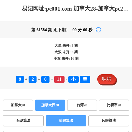
易记网址:pc001.com 加拿大28-加拿大pc28预测-在线预测|加拿大PC结果|加拿大2.8在线|加拿大28开奖结果_火热优质的预测网站!
第
61584
期 距下期：
00
分
00
秒
大单
未开:
2
期
大双
未开:
5
期
小双
未开:
16
期
9
2
0
11
小
单
咪牌
+
+
=
-
加拿大28
加拿大西28
台湾28
比特币28
石测算法
仙眼算法
远眼算法