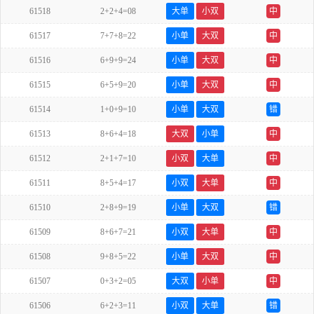
61518
2+2+4=08
大单
小双
中
61517
7+7+8=22
小单
大双
中
61516
6+9+9=24
小单
大双
中
61515
6+5+9=20
小单
大双
中
61514
1+0+9=10
小单
大双
错
61513
8+6+4=18
大双
小单
中
61512
2+1+7=10
小双
大单
中
61511
8+5+4=17
小双
大单
中
61510
2+8+9=19
小单
大双
错
61509
8+6+7=21
小双
大单
中
61508
9+8+5=22
小单
大双
中
61507
0+3+2=05
大双
小单
中
61506
6+2+3=11
小双
大单
错