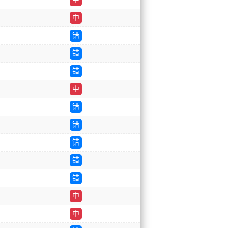
中
错
错
错
中
错
错
错
错
错
中
中