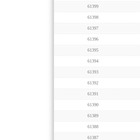
61399
61398
61397
61396
61395
61394
61393
61392
61391
61390
61389
61388
61387