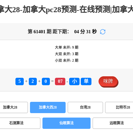
第
61401
期 距下期：
04
分
31
秒
大单
未开:
9
期
大双
未开:
3
期
小双
未开:
2
期
5
+
2
+
0
=
07
-
小
单
咪牌
加拿大28
加拿大西28
台湾28
比特币28
石测算法
仙眼算法
远眼算法