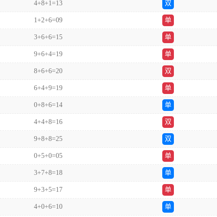
4+8+1=13
双
1+2+6=09
单
3+6+6=15
单
9+6+4=19
单
8+6+6=20
双
6+4+9=19
单
0+8+6=14
单
4+4+8=16
双
9+8+8=25
双
0+5+0=05
单
3+7+8=18
单
9+3+5=17
单
4+0+6=10
单