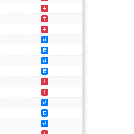
中
中
中
错
错
错
错
中
中
错
错
错
中