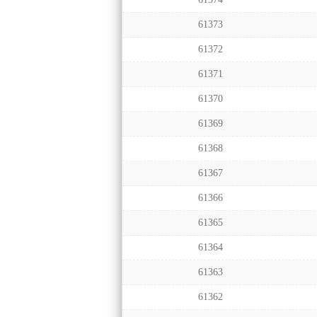
61373
61372
61371
61370
61369
61368
61367
61366
61365
61364
61363
61362