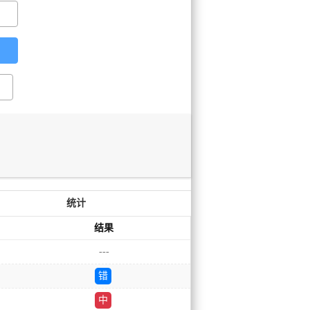
统计
结果
---
错
中