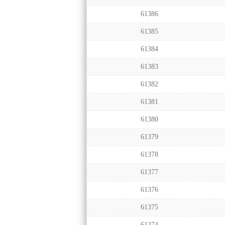
61386
61385
61384
61383
61382
61381
61380
61379
61378
61377
61376
61375
61374