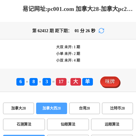
易记网址:pc001.com 加拿大28-加拿大pc28预测-在线预测|加拿大PC结果|加拿大2.8在线|加拿大28开奖结果_火热优质的预测网站!
第
62412
期 距下期：
01
分
26
秒
大双
未开:
1
期
小单
未开:
2
期
小双
未开:
4
期
6
8
3
17
大
单
咪牌
+
+
=
-
加拿大28
加拿大西28
台湾28
比特币28
石测算法
仙眼算法
远眼算法