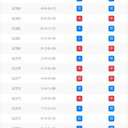
62384
4+9+0=13
双
错
62383
6+6+6=18
大
中
62382
8+3+1=12
大
错
62381
5+5+9=19
小
错
62380
9+2+8=19
大
中
62379
2+0+4=06
大
错
62378
5+3+8=16
大
中
62377
4+0+0=04
双
中
62376
1+6+1=08
单
错
62375
3+8+9=20
大
中
62374
7+1+5=13
大
错
62373
9+5+9=23
双
错